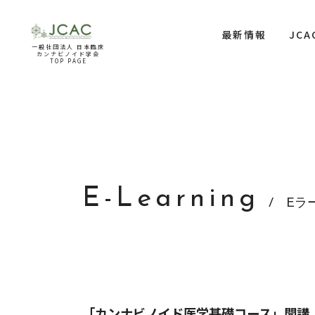
最新情報
JC
一般社団法人 日本臨床
カンナビノイド学会
TOP PAGE
E-Learning
/ Eラ
「カンナビノイド医学基礎コース」開講