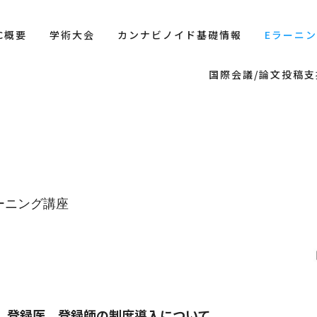
AC概要
学術大会
カンナビノイド基礎情報
Eラーニ
国際会議/論文投稿支
ーニング講座
、登録医、登録師の制度導入について